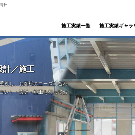
電社
施工実績一覧
施工実績ギャラ
設計／施工
重視し、お客様のニーズに合わ
コン）・設計・施工を行ってお