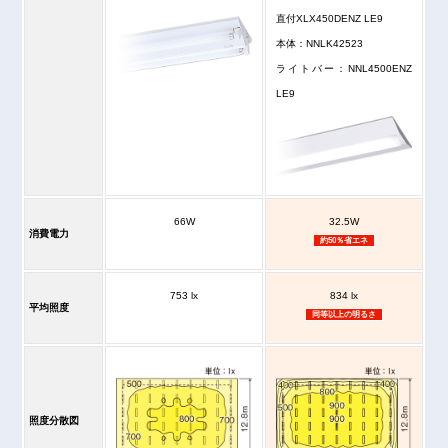
直付XLX450DENZ LE9
本体：NNLK42523
ライトバー：NNL4500ENZ
LE9
66W
32.5W
消費電力
約50％省エネ
753 lx
834 lx
平均照度
同等以上の明るさ
照度分散図