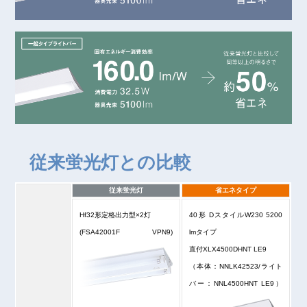
従来蛍光灯との比較
従来蛍光灯
省エネタイプ
Hf32形定格出力型×2灯
40形 DスタイルW230 5200
(FSA42001F VPN9)
lmタイプ
直付XLX4500DHNT LE9
（本体：NNLK42523/ライト
バー：NNL4500HNT LE9）