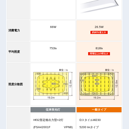
66W
26.5W
消費電力
約60％省エネ
753lx
818lx
平均照度
同等以上の明るさ
照度分散図
従来蛍光灯
一般タイプ
Hf32形定格出力型×2灯
DスタイルW230
(FSA42001F VPN9)
5200 lmタイプ