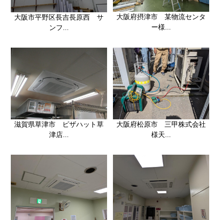
大阪府摂津市 某物流センタ
大阪市平野区長吉長原西 サ
ー様...
ンフ...
滋賀県草津市 ピザハット草
大阪府松原市 三甲株式会社
津店...
様天...