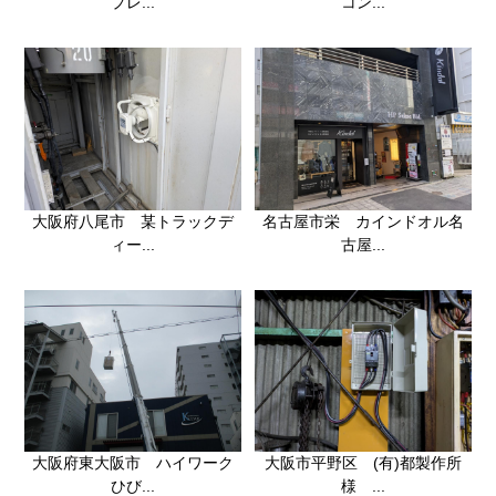
プレ...
コン...
大阪府八尾市 某トラックデ
名古屋市栄 カインドオル名
ィー...
古屋...
大阪市平野区 (有)都製作所
大阪府東大阪市 ハイワーク
様 ...
ひび...