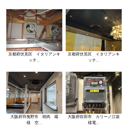
京都府伏見区 イタリアンキ
京都府伏見区 イタリアンキ
ッチ...
ッチ...
大阪府羽曳野市 焼肉 蔵
大阪府吹田市 カリーノ江坂
様 空...
様電...