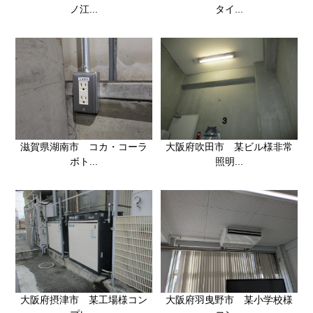
ノ江...
タイ...
滋賀県湖南市 コカ・コーラ
大阪府吹田市 某ビル様非常
ボト...
照明...
大阪府摂津市 某工場様コン
大阪府羽曳野市 某小学校様