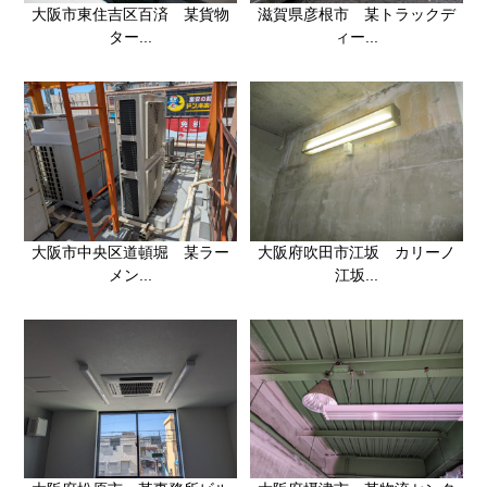
大阪市東住吉区百済 某貨物
滋賀県彦根市 某トラックデ
ター...
ィー...
大阪市中央区道頓堀 某ラー
大阪府吹田市江坂 カリーノ
メン...
江坂...