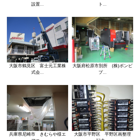
設置...
ト...
大阪市鶴見区 富士元工業株
大阪府松原市別所 (株)ボンビ
式会...
プ...
大阪市平野区 平野区画整理
兵庫県尼崎市 きむらや様エ