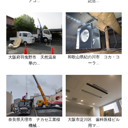
記念...
アコ...
和歌山県紀の川市 コカ・コ
大阪府羽曳野市 天然温泉
ーラ...
華の...
奈良県天理市 ナカセ工業様
大阪市淀川区 歯科医様ビル
機械...
用マ...