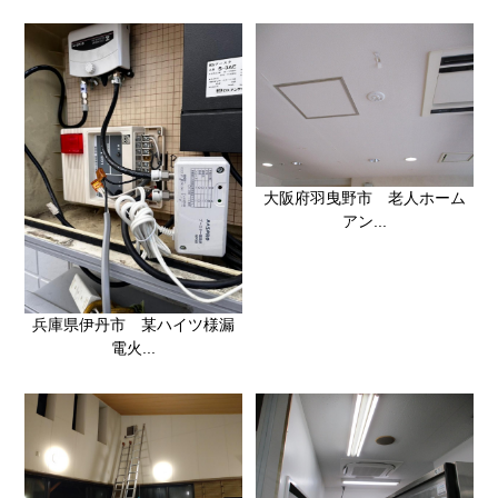
大阪府羽曳野市 老人ホーム
アン...
兵庫県伊丹市 某ハイツ様漏
電火...