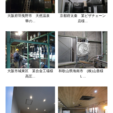
大阪府羽曳野市 天然温泉
京都府太秦 某ピザチェーン
華の...
店様...
大阪市城東区 某合金工場様
和歌山県海南市 (株)山善様
高圧...
Ｌ...