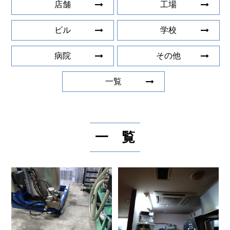
店舗
工場
ビル
学校
病院
その他
一覧
一 覧