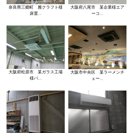
大阪府八尾市 某企業様エア
奈良県三郷町 雅クラフト様
ーコ...
床置...
大阪府松原市 某ガラス工場
大阪市中央区 某ラーメンチ
様パ...
ェー...