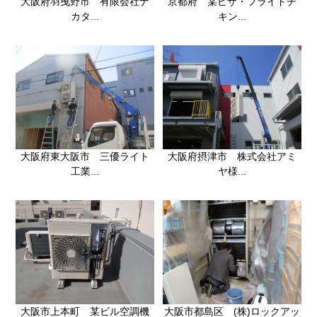
大阪府羽曳野市 有限会社ナ
京都府 某ピザ・フライドチ
カタ...
キン...
大阪府東大阪市 三優ライト
大阪府摂津市 株式会社アミ
工業...
ヤ様...
大阪市上本町 某ビル空調機
大阪市都島区 (株)ロックアッ