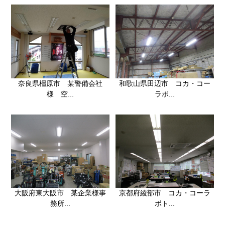
奈良県橿原市 某警備会社
和歌山県田辺市 コカ・コー
様 空...
ラボ...
大阪府東大阪市 某企業様事
京都府綾部市 コカ・コーラ
務所...
ボト...