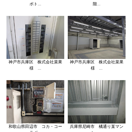
ボト...
階...
神戸市兵庫区 株式会社菜果
神戸市兵庫区 株式会社菜果
様 ...
様 ...
和歌山県田辺市 コカ・コー
兵庫県尼崎市 橘通り某マン