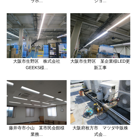
ラボ...
ショ...
大阪市生野区 株式会社
大阪市生野区 某企業様LED更
GEEKS様...
新工事
藤井寺市小山 某市民会館様
大阪府枚方市 マツダ中販株
業務...
式会...