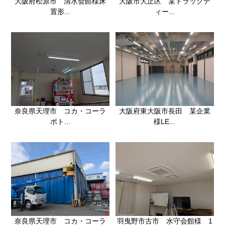
大阪府松原市 清水会館様床
大阪市大正区 某トラックデ
置形...
ィー...
奈良県天理市 コカ・コーラ
大阪府東大阪市長田 某企業
ボト...
様LE...
奈良県天理市 コカ・コーラ
羽曳野市古市 水守会館様 1